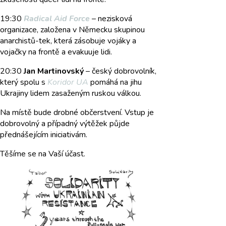
19:30
Radical Aid Force
– nezisková
organizace, založena v Německu skupinou
anarchistů-tek, která zásobuje vojáky a
vojačky na frontě a evakuuje lidi.
20:30
Jan Martinovský
– český dobrovolník,
který spolu s
Koridor UA
pomáhá na jihu
Ukrajiny lidem zasaženým ruskou válkou.
Na místě bude drobné občerstvení. Vstup je
dobrovolný a případný výtěžek půjde
přednášejícím iniciativám.
Těšíme se na Vaší účast.