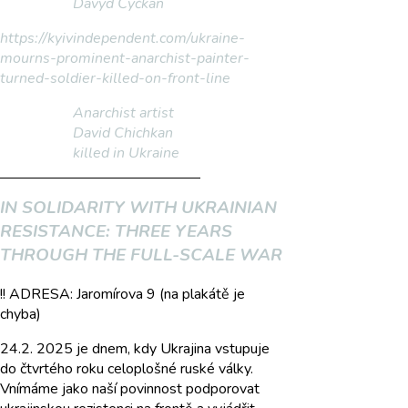
Davyd Čyčkan
https://kyivindependent.com/ukraine-
mourns-prominent-anarchist-painter-
turned-soldier-killed-on-front-line
Anarchist artist
David Chichkan
killed in Ukraine
IN SOLIDARITY WITH UKRAINIAN
RESISTANCE: THREE YEARS
THROUGH THE FULL-SCALE WAR
!! ADRESA: Jaromírova 9 (na plakátě je
chyba)
24.2. 2025 je dnem, kdy Ukrajina vstupuje
do čtvrtého roku celoplošné ruské války.
Vnímáme jako naší povinnost podporovat