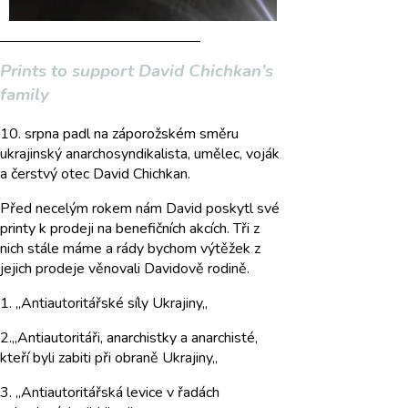
Prints to support David Chichkan’s
family
10. srpna padl na záporožském směru
ukrajinský anarchosyndikalista, umělec, voják
a čerstvý otec David Chichkan.
Před necelým rokem nám David poskytl své
printy k prodeji na benefičních akcích. Tři z
nich stále máme a rády bychom výtěžek z
jejich prodeje věnovali Davidově rodině.
1. ,,Antiautoritářské síly Ukrajiny,,
2.,,Antiautoritáři, anarchistky a anarchisté,
kteří byli zabiti při obraně Ukrajiny,,
3. ,,Antiautoritářská levice v řadách