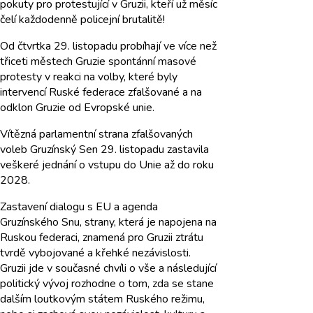
pokuty pro protestující v Gruzii, kteří už měsíc
čelí každodenně policejní brutalitě!
Od čtvrtka 29. listopadu probíhají ve více než
třiceti městech Gruzie spontánní masové
protesty v reakci na volby, které byly
intervencí Ruské federace zfalšované a na
odklon Gruzie od Evropské unie.
Vítězná parlamentní strana zfalšovaných
voleb Gruzínský Sen 29. listopadu zastavila
veškeré jednání o vstupu do Unie až do roku
2028.
Zastavení dialogu s EU a agenda
Gruzínského Snu, strany, která je napojena na
Ruskou federaci, znamená pro Gruzii ztrátu
tvrdě vybojované a křehké nezávislosti.
Gruzii jde v současné chvíli o vše a následující
politický vývoj rozhodne o tom, zda se stane
dalším loutkovým státem Ruského režimu,