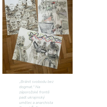
„Bránit svobodu bez
dogmat.“ Na
záporožské frontě
padl ukrajinský
umělec a anarchista