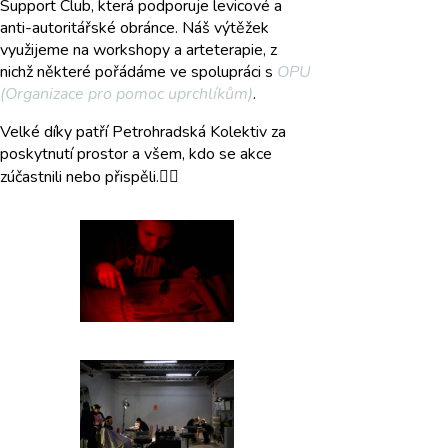
Support Club, která podporuje levicové a
anti-autoritářské obránce. Náš výtěžek
využijeme na workshopy a arteterapie, z
nichž některé pořádáme ve spolupráci s
OPU
(Organizace pro pomoc uprchlíkům)
.
Velké díky patří Petrohradská Kolektiv za
poskytnutí prostor a všem, kdo se akce
zúčastnili nebo přispěli.❤️‍🔥