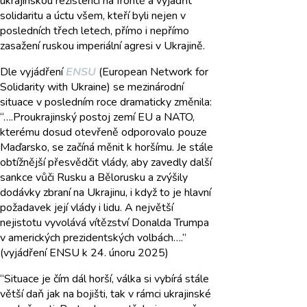
ukrajinskou rezistenci na frontě a vyjádřit
solidaritu a úctu všem, kteří byli nejen v
posledních třech letech, přímo i nepřímo
zasažení ruskou imperiální agresi v Ukrajině.
Dle vyjádření
ENSU
(European Network for
Solidarity with Ukraine) se mezinárodní
situace v posledním roce dramaticky změnila:
“….Proukrajinský postoj zemí EU a NATO,
kterému dosud otevřeně odporovalo pouze
Maďarsko, se začíná měnit k horšímu. Je stále
obtížnější přesvědčit vlády, aby zavedly další
sankce vůči Rusku a Bělorusku a zvýšily
dodávky zbraní na Ukrajinu, i když to je hlavní
požadavek její vlády i lidu. A největší
nejistotu vyvolává vítězství Donalda Trumpa
v amerických prezidentských volbách….”
(vyjádření ENSU k 24. únoru 2025)
“Situace je čím dál horší, válka si vybírá stále
větší daň jak na bojišti, tak v rámci ukrajinské