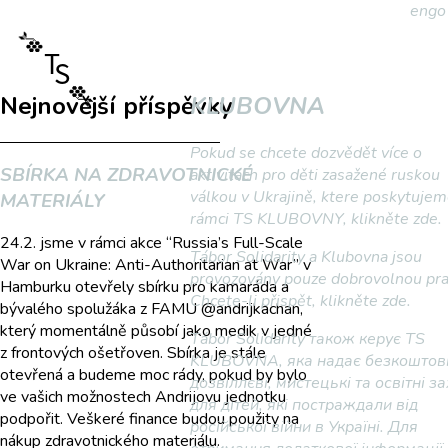
eng
o
Nejnovější příspěvky
KLUBOVNA
Pokud se chcete dozvědět více o
SBÍRKA NA ZDRAVOTNICKÉ
aktivitách pro děti zasažené ruskou
válkou v Ukrajině, ktere poskytujem
MATERIÁLY
rámci TS KLUBOVNY, klikněte zde.
24.2. jsme v rámci akce “Russia’s Full-Scale
Tábor Solidarity a Klubovna jsou
War on Ukraine: Anti-Authoritarian at War” v
provozovány pouze dobrovolnou pra
Hamburku otevřely sbírku pro kamaráda a
Chcete-li přispět, klikněte zde.
bývalého spolužáka z FAMU @andrijkachan,
který momentálně působí jako medik v jedné
Tábor Solidarity також керує TS
z frontových ošetřoven. Sbírka je stále
KLUBOVNA, яка надає безкоштов
otevřená a budeme moc rády, pokud by bylo
дозвіллєві, мистецькі та освітні з
ve vašich možnostech Andrijovu jednotku
для дітей, які постраждали від
podpořit. Veškeré finance budou použity na
російської війни в Україні. Для
nákup zdravotnického materiálu.