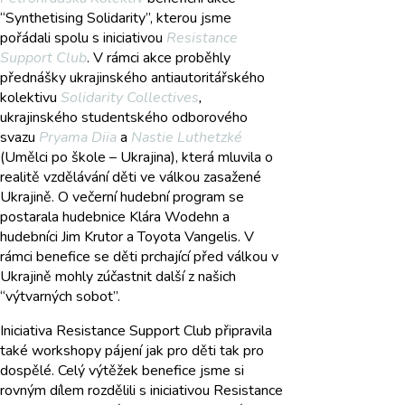
“Synthetising Solidarity”, kterou jsme
pořádali spolu s iniciativou
Resistance
Support Club
. V rámci akce proběhly
přednášky ukrajinského antiautoritářského
kolektivu
Solidarity Collectives
,
ukrajinského studentského odborového
svazu
Pryama Diia
a
Nastie Luthetzké
(Umělci po škole – Ukrajina), která mluvila o
realitě vzdělávání děti ve válkou zasažené
Ukrajině. O večerní hudební program se
postarala hudebnice Klára Wodehn a
hudebníci Jim Krutor a Toyota Vangelis. V
rámci benefice se děti prchající před válkou v
Ukrajině mohly zúčastnit další z našich
“výtvarných sobot”.
Iniciativa Resistance Support Club připravila
také workshopy pájení jak pro děti tak pro
dospělé. Celý výtěžek benefice jsme si
rovným dílem rozdělili s iniciativou Resistance