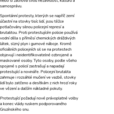
nebo si zachová svou nezávislost, kulturu a
samosprávu.
Spontánní protesty, kterých se napříč zemí
účastní na stovky tisíc lidí, jsou těžce
potlačovány silnou policejní represí a
brutalitou. Proti protestujícím policie používá
vodní děla s příměsí chemických dráždivých
látek, slzný plyn i gumové náboje. Kromě
oficiálních policejních sil se na protestech
objevují i neidentifikovatelné ozbrojené a
maskované osoby. Tyto osoby, podle všeho
spojené s policií zastrašují a napadají
protestující a novináře. Policejní brutalita
zahrnuje i rozsáhlé mučení ve vazbě, stovky
lidí bylo zatčeno a desítkám z nich hrozí roky
ve vězení a dalším nákladné pokuty.
Protestující požadují nové právoplatné volby
a konec vlády ruskem podporovaného
Gruzínského snu.