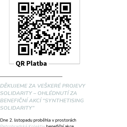
DĚKUJEME ZA VEŠKERÉ PROJEVY
SOLIDARITY – OHLÉDNUTÍ ZA
BENEFIČNÍ AKCÍ “SYNTHETISING
SOLIDARITY”
Dne 2. listopadu proběhla v prostorách
Petrohradská Kolektiv
benefiční akce