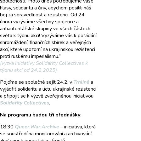
společnosti. Proto dnes potřebujeme vaše
hlasy, solidaritu a činy, abychom posílili náš
boj za spravedlnost a rezistenci. Od 24.
února vyzýváme všechny spojence a
antiautoritářské skupiny ve všech částech
světa k týdnu akcí! Vyzýváme vás k pořádání
shromáždění, finančních sbírek a veřejných
akcí, které upozorní na ukrajinskou rezistenci
proti ruskému imperialismu.”
(výzva iniciativy Solidarity Collectives k
týdnu akci od 24.2.2025)
Pojďme se společně sejít 24.2. v
Trhlině
a
vyjádřit solidaritu a úctu ukrajinské rezistenci
a připojit se k výzvě zveřejněnou iniciativou
Solidarity Collectives
.
Na programu budou tři přednášky:
18:30
Queer.War.Archive
– iniciativa, která
se soustředí na monitorování a archivování
zkušenosti queer lidi na frontě.